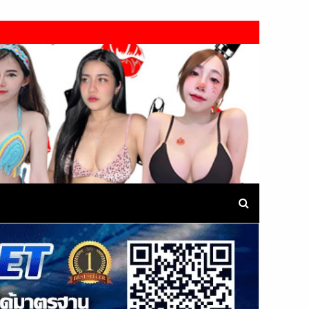
บบ เน็ตไอดอล Vk สาว
 มีสาว เบอร์ตอง นัมเบอร์วัน เรื่อง ความแซ่บ Sexy ระดับ แนว