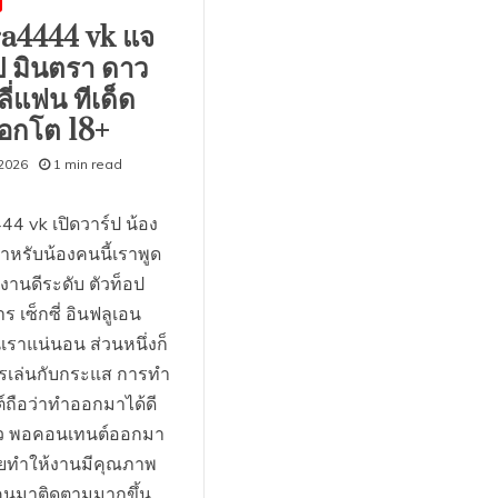
a4444 vk แจ
ป มินตรา ดาว
ลี่แฟน ทีเด็ด
่ อกโต 18+
2026
1 min read
1
44 vk เปิดวาร์ป น้อง
ำหรับน้องคนนี้เราพูด
 งานดีระดับ ตัวท็อป
 เซ็กซี่ อินฟลูเอน
เราแน่นอน ส่วนหนึ่งก็
รเล่นกับกระแส การทำ
ถือว่าทำออกมาได้ดี
ียว พอคอนเทนต์ออกมา
เลยทำให้งานมีคุณภาพ
คนมาติดตามมากขึ้น