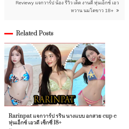
Reviewy แจกวาร์ป น้อง รีวิว เด็ด งานดี หุ่นเอ็กซ์ เอว
หวาน นมโตขาว 18+
Related Posts
Rarinpat แจกวาร์ป รริน นางแบบ อกสวย cup e
หุ่นเอ็กซ์ เอวดี เซ็กซี่ 18+