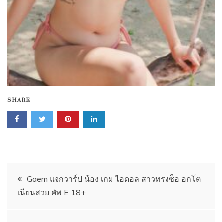
SHARE
Post
Gaem แจกวาร์ป น้อง เกม ไอดอล สาวทรงซ็อ อกโต
เนียนสวย คัพ E 18+
navigation