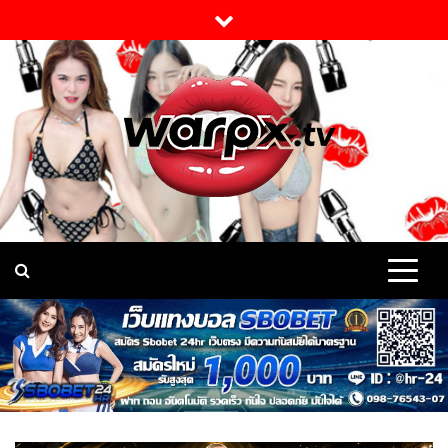
Skip
to
content
warpx แจกวาร์ป ดาวดัง
Warpx เปิดวาร์ป สาวสวย ดาวดัง TikTok onlyfans นางแบบ เน็ต
ไอดอล Vk เด็ดมาก บอกได้ว่า สาวงาม ตัวมัม เซ็กซี่ ยั่วยวน ทั้งนั้น มี
สาว เบอร์ตอง นัมเบอร์วัน เรื่อง ความแซ่บ Sexy ระดับ แนวหน้า
TikTok onlyfans นาง
Warpx แจกวาร์ป กันแบบ จุใจ
แบบ เน็ตไอดอล Vk สาว
สวย อย่างเด็ด