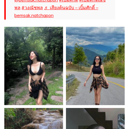
พล
#วงณัชพล
♬ เสียงต้นฉบับ – เบิ้มศักดิ์ –
bemsak.natchapon