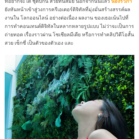
ที่อยากจะได้ ชุดบิกินี สวยทันสมัย นอกจากนั้นแล้ว
น้องรวิภา
ยังหันหน้าเข้าสู่วงการครีเอเตอร์ดิจิทัลที่มุ่งมั่นสร้างสรรค์ผล
งานใน โลกออนไลน์ อย่างต่อเนื่อง ผลงาน ของเธอเน้นไปที่
การทำคอนเทนต์ดิจิทัลในหลากหลายรูปแบบ ไม่ว่าจะเป็นการ
ถ่ายทอด เรื่องราวผ่าน โซเชียลมีเดีย หรือการทำคลิปวิดีโอสั้น
สวย เซ็กซี่ เป็นตัวของตัวเอง และ