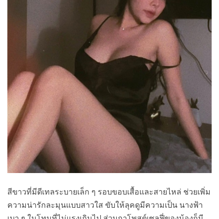
สีขาวที่มีดีเทลระบายเล็ก ๆ รอบขอบเสื้อและสายไหล่ ช่วยเพิ่ม
ความน่ารักละมุนแบบสาวใส ขับให้ลุคดูมีความเป็น นางฟ้า
เบา ๆ ในโทนที่ไม่แรงเกินไป ส่วนกาโพสต์เซลฟี่ของน้องก็มี