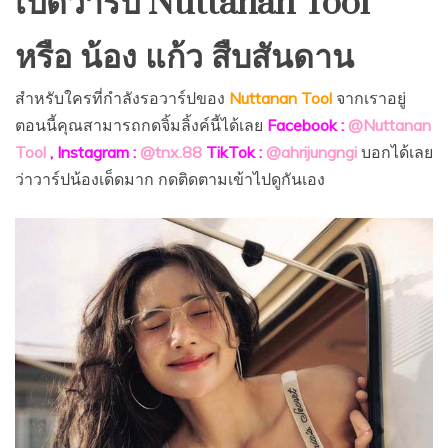
เปิดวาร์ป Nuttanan Tool
หรือ น้อง แก้ว สืบสันดาน
สำหรับใครที่กำลังรอวาร์ปของ
Nuttanan Tool
จากเราอยู่
ตอนนี้คุณสามารถกดจิ้มลิ้งค์นี้ได้เลย
Facebook :
@Nuttanan
Tool
, Instagram :
@tnx.88
TikTok :
@ahrijungngi
บอกได้เลย
ว่าวาร์ปน้องเด็ดมาก กดติดตามเข้าไปดูกันเอง