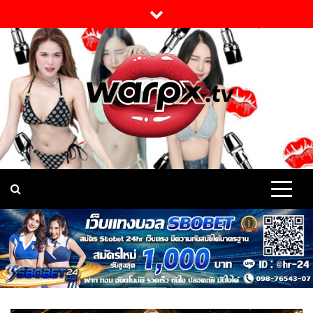
Skip
to
content
warpx แจกวาร์ป ดาวดัง
Warpx เปิดวาร์ป สาวสวย ดาวดัง TikTok onlyfans นางแบบ เน็ต
ไอดอล Vk เด็ดมาก บอกได้ว่า สาวงาม ตัวมัม เซ็กซี่ ยั่วยวน ทั้งนั้น มี
สาว เบอร์ตอง นัมเบอร์วัน เรื่อง ความแซ่บ Sexy ระดับ แนวหน้า
TikTok onlyfans นาง
Warpx แจกวาร์ป กันแบบ จุใจ
แบบ เน็ตไอดอล Vk สาว
สวย อย่างเด็ด