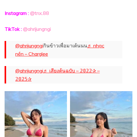
Instagram :
@tnx.88
TikTok :
@ahrijungngi
@ahrijungngi
กินข้าวเพื่อมาเต้นนน
♬ nhạc
nền – Charglee
@ahrijungngi
♬ เสียงต้นฉบับ – 𝟚𝟘𝟚𝟚✰ –
𝟚𝟘𝟚𝟝✰